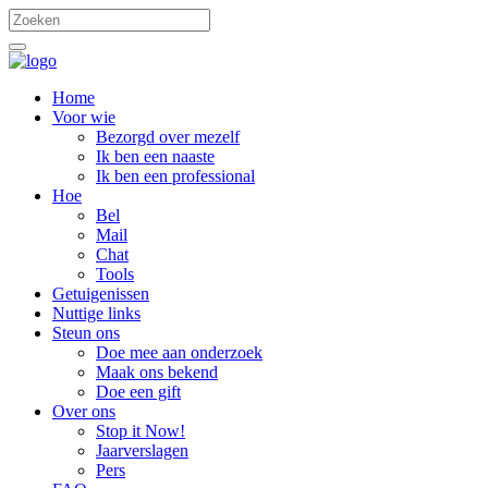
Home
Voor wie
Bezorgd over mezelf
Ik ben een naaste
Ik ben een professional
Hoe
Bel
Mail
Chat
Tools
Getuigenissen
Nuttige links
Steun ons
Doe mee aan onderzoek
Maak ons bekend
Doe een gift
Over ons
Stop it Now!
Jaarverslagen
Pers