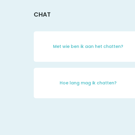
CHAT
Met wie ben ik aan het chatten?
Hoe lang mag ik chatten?