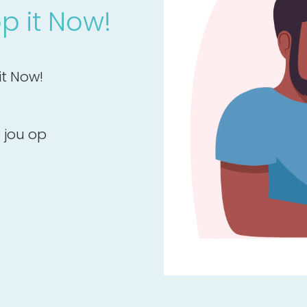
p it Now!
it Now!
e jou op