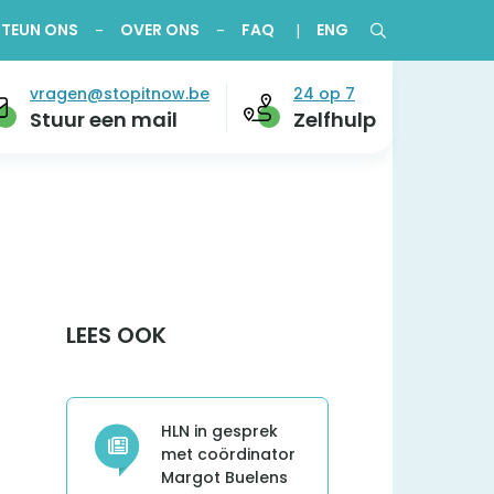
STEUN ONS
OVER ONS
FAQ
ENG
vragen@stopitnow.be
24 op 7
Stuur een mail
Zelfhulp
LEES OOK
HLN in gesprek
met coördinator
Margot Buelens