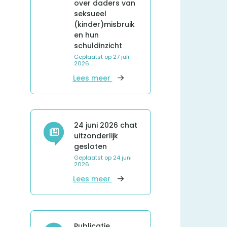
over daders van
seksueel
(kinder)misbruik
en hun
schuldinzicht
Geplaatst op
27 juli
2026
over HLN in gesprek met coörd
Lees meer
24 juni 2026 chat
uitzonderlijk
gesloten
Geplaatst op
24 juni
2026
over 24 juni 2026 chat uitzonde
Lees meer
Publicatie