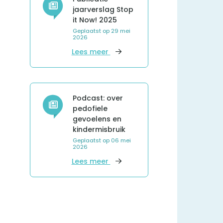
jaarverslag Stop
it Now! 2025
Geplaatst op
29 mei
2026
over Publicatie jaarverslag Sto
Lees meer
Podcast: over
pedofiele
gevoelens en
kindermisbruik
Geplaatst op
06 mei
2026
over Podcast: over pedofiele g
Lees meer